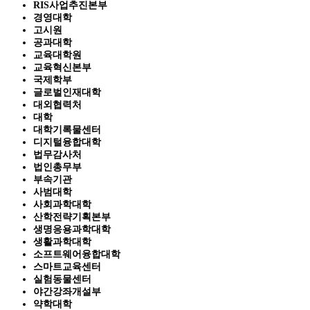
RIS사업추진본부
경영대학
고시원
공과대학
교육대학원
교육혁신본부
국제학부
글로벌인재대학
대외협력처
대학
대학기록물센터
디지털융합대학
법무감사처
법인총무부
부속기관
사범대학
사회과학대학
산학전략기획본부
생명응용과학대학
생활과학대학
소프트웨어융합대학
스마트교육센터
실험동물센터
야간강좌개설부
약학대학