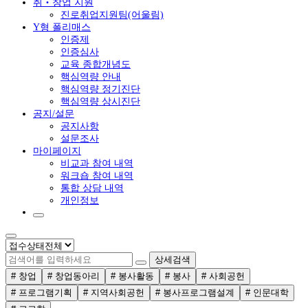
취‧창업 지원
진로취업지원팀(어울림)
Y형 폴리매스
인증제
인증심사
교육 종합개념도
핵심역량 안내
핵심역량 정기진단
핵심역량 상시진단
공지/설문
공지사항
설문조사
마이페이지
비교과 참여 내역
워크숍 참여 내역
통합 상담 내역
개인정보
상세검색
# 창업
# 창업동아리
# 봉사활동
# 봉사
# 사회공헌
# 프로그램기획
# 지역사회공헌
# 봉사프로그램설계
# 인문대학