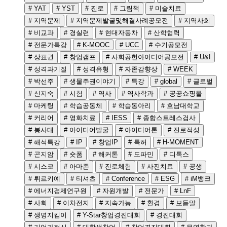
# YAT
# YST
# 진로
# 그림책
# 미술치료
# 지역문제
# 지역문제발굴및해결사례공모전
# 지역사회
# 비교과
# 경실련
# 현대자동차
# 산학협력
# 전문가특강
# K-MOOC
# UCC
# 수기공모전
# 상표권
# 창업캠프
# 사회공헌아이디어공모전
# U&I
# 성격과기질
# 성격유형
# 자존감향상
# WEEK
# 박선주
# 생물주권이야기
# 특강
# global
# 글로벌
# 신지숙
# 시험
# 역사
# 역사학과
# 공공쇼핑몰
# 마케팅
# 학습공동체
# 학습동아리
# 호남대학교
# 커리어
# 영화치료
# IESS
# 종합스트레스검사
# 봉사대
# 아이디어발굴
# 아이디어톤
# 진로적성
# 해석특강
# IP
# 창업IP
# 특허
# H-MOMENT
# 곤지암
# 숏폼
# 해커톤
# 도파민
# 디톡스
# 시스코
# 아마존
# 진로체험
# 사진치료
# 공생
# 튀르키예
# 티셔츠
# Conference
# ESG
# iM뱅크
# 에너지경제연구원
# 자원개발
# 전문가
# LnF
# 사회
# 이차전지
# 지속가능
# 환경
# 보듣말
# 생명지킴이
# Y-Star창업경진대회
# 경진대회