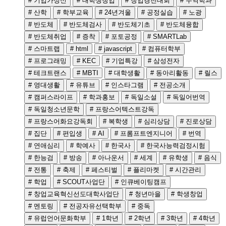
# 기업가정신
# 대학생창업
# 창업경진대회
# 무역학과
# 산학
# 학부교육
# 24년겨울
# 공정실습
# 노광
# 반도체
# 반도체검사
# 반도체기초
# 반도체융합
# 반도체취업
# 증착
# 포토공정
# SMARTLab
# 스마트랩
# html
# javascript
# 컴퓨터학부
# 프로그래밍
# KEC
# 기업특강
# 삼성전자
# 테크트랜스
# MBTI
# 대학생활
# 동아리활동
# 릴스
# 영대생활
# 유튜브
# 인스타그램
# 전공소개
# 캠퍼스라이프
# 학과홍보
# 독일소설
# 독일어번역
# 독일청소년문학
# 프랑스어텍스트강독
# 프랑스어화요강독회
# 복학생
# 심리상담
# 진로상담
# 집단
# 편입생
# AI
# 프롬프트엔지니어
# 번역
# 연애심리
# 학예사
# 한국사
# 한국사능력검정시험
# 한능검
# 방송
# 아나운서
# 세계
# 유학생
# 음식
# 전통
# 축제
# 페스티벌
# 플리마켓
# 시간관리
# 학업
# SCOUT사업단
# 인큐베이팅캠프
# 창업교육혁신선도대학사업단
# 청년마을
# 학생창업
# 멘토링
# 전공자유선택학부
# 중독
# 유럽언어문화학부
# 1학년
# 2학년
# 3학년
# 4학년