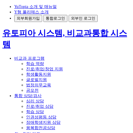
YuTopia 소개 및 매뉴얼
Y형 폴리매스 소개
외부회원가입
통합로그인
외부인 로그인
유토피아 시스템, 비교과통합 시스
템
비교과 프로그램
학습 역량
진로/취업/창업 지원
학생활동지원
글로벌지원
법정의무교육
공모전
통합 상담/검사
심리 상담
진로/취업 상담
학습 상담
인권성평등 상담
장애학생지원 상담
융복합전공상담