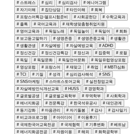
# 스트레스
# 심리
# 심리검사
# 에니어그램
# 자기이해
# 집단상담
# 타인이해
# 회복
# 프랑스어특강-델프시험준비
# 사회공헌단
# 수학교육과
# 졸특
# 국어교육과
# 재학생맞춤형취업지원
# 영어교육과
# 독일노래
# 독일놀이
# 독일어
# 회화
# 보고듣고말하기
# 생명존중
# 생명존중교육
# 생활관
# 생활관생
# 자살예방
# 자살예방교육
# ADHD
# 정신건강
# 정신건강특강
# 정신과
# 집중력
# 로컬
# 독일
# 독일문화
# 독일언어문화
# 독일유럽영상포럼
# 영상포럼
# 프랑스어
# 재맞고
# 취업
# MBTI심화
# TCI
# 기질
# 성격
# 심리검사해석
# SNS
# SNS마케팅
# 스마트스토어교육
# 실전창업교육
# 자살예방인식개선교육
# HUSS
# 경영학과
# 글로벌공생
# 글로벌교육학부
# 무역학부
# 사회학과
# 에너지화공
# 전문특강
# 한국석유공사
# 대인관계
# 동기강화
# 마음관리
# 자기돌봄
# 감사
# 감사일기
# 비교과프로그램
# 아이디어
# 이용후기
# 국제한국어교육전공
# 국제협력
# 기후변화
# 베트남
# 에너지화공전공
# 자원이용
# 해외
# 화학공학부