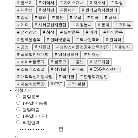
# 글쓰기
# 이력서
# 자기소개서
# 자소서
# 작성
# 재학생
# 전학년
# 동아리
# 원격교육지원센터
# 감정
# 발표
# 불안
# 우울
# 이해
# 정서
# 기획
# 사회공헌지원팀
# 자원봉사
# 동계
# 프리뷰
# 성격강점
# 첨삭
# 도박중독
# 마약
# 마약중독
# 알코올중독
# 인터넷중독
# 역사컬렉터
# 컬렉터
# 긍정
# 자존감
# 프랑스어문전공취업특강(1)
# 챌린지
# 글로벌인재대학
# 영상공모전
# 인재상
# 네이버블로그
# 블로그
# 홍보
# 보드게임
# 스트레스조절
# 싱잉볼
# 타로
# ESG혁신센터
# 대학혁신지원사업
# 박기환
# 한영회계법인
# 자살예방특강
# CST
# YU블챌
신청기간
금일등록
1주일내 등록
당일마감
1주일내 마감
직접입력
~