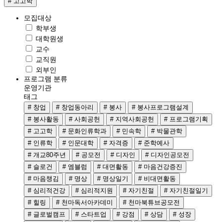
# 고고학
모집대상
학부생
대학원생
교수
교직원
외부인
프로그램 분류
운영기관
태그
# 창업
# 창업동아리
# 봉사
# 봉사프로그램설계
# 봉사활동
# 사회공헌
# 지역사회공헌
# 프로그램기획
# 고고학
# 문화인류학과
# 민속학
# 박물관학
# 인류학
# 인문대학
# 자격증
# 준학예사
# 개교80주년
# 공모전
# 디자인
# 디자인공모전
# 슬로건
# 엠블럼
# 대면활동
# 마음건강증진
# 마음챙김
# 명상
# 명상일기
# 비대면활동
# 심리적건강
# 심리적지원
# 자기친절
# 자기친절일기
# 힐링
# 천마독서아카데미
# 천마북튜브공모전
# 글로벌캠프
# 스타트업
# 강점
# 상담
# 성장